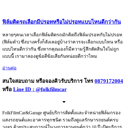
ฟิล์มติดรถเลือกมีปรอทหรือไม่ปรอทแบบไหนดีกว่ากัน
หลายๆคนเวลาเลือกฟิล์มติดรถมักคิดถึงฟิล์มปรอทกับไม่ปรอท
(ฟิล์มดำ) ซึ่งบางครั้งก็ลังเลอยู่บ้างว่าควรจะเลือกแบบไหน หรือ
แบบไหนดีกว่ากัน ซึ่งหากคุณเองก็มีความรู้สึกตัดสินใจไม่ถูก
แบบนี้ เรามาลองดูข้อดีข้อเสียกันหน่อยดีกว่าไหม
อ่านต่อ
สนใจสอบถาม หรือจองคิวรับบริการ โทร
0879172004
หรือ
Line ID : @folkfilmcar
FolkFilmCar&Garage ศูนย์บริการติดตั้งและจำหน่ายฟิล์มกรอง
แสงรถยนต์และอาคารทุกชนิด รวมถึงดูแลรักษารถยนต์ครบ
วงจร ด้วยประสบการณ์ในวงการยานยนต์กว่า 10 ปี เปิดบริการ