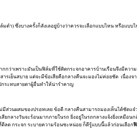
ล์มดำ) ซึ่งบางครั้งก็ลังเลอยู่บ้างว่าควรจะเลือกแบบไหน หรือแบบไห
มากกว่าเพราะมันเป็นฟิล์มที่ใช้ติดกระจกอาคารบ้านเรือนจึงมีคว
ดยสารเย็นสบาย แต่จะมีข้อเสียคือกลางคืนจะมองไม่ค่อยชัด เนื่อ
ปกระทบสายตาผู้อื่นทำให้น่ารำคาญ
าจไม่มีส่วนผสมของปรอทเลย ข้อดี กลางคืนสามารถมองเห็นได้ชัดแ
ยกลางวันจะร้อนมากภายในรถ ยิ่งอยู่ในรถกลางแจ้งยิ่งเหมือนกล้ว
ีลด กระจก ระบายความร้อนซะหน่อย ก็ดีรู้แบบนี้แล้วก่อนเลือก
ฟ