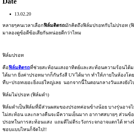
Date
13.02.20
หลายๆคนเวลาเลือก
ฟิล์มติดรถ
มักคิดถึงฟิล์มปรอทกับไม่ปรอท (ฟิ
มาลองดูข้อดีข้อเสียกันหน่อยดีกว่าไหม
ฟิล์มปรอท
คือ
ฟิล์มติดรถ
ที่ช่วยสะท้อนเเสงอาทิตย์เเละสะท้อนความร้อนได้
ได้มาก ยิ่งค่าปรอทมากก็กันรังสี UVได้มาก ทำให้ภายในห้องโ
ทืบ+ปรอทเยอะยิ่งแย่ใหญ่เลย นอกจากนี้ในตอนกลางวันแสงยังไ
ฟิล์มไม่ปรอท (ฟิล์มดำ)
ฟิล์มดำเป็นฟิล์มที่มีส่วนผสมของปรอทค่อนข้างน้อย บางรุ่นอ
ไม่สะท้อน และกลางคืนจะมีความเย็นมาก อากาศสบายๆ ส่วนข้อเสี
ปรอทในการสะท้อนแสง แถมดีไม่ดีระวังกระจกอาจแตกได้ ทางที่ด
ชอบแบบไหนก็จัดไป!!