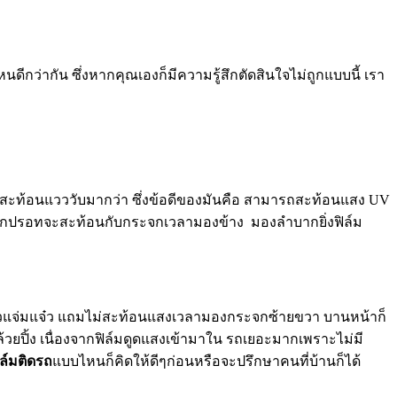
นดีกว่ากัน ซึ่งหากคุณเองก็มีความรู้สึกตัดสินใจไม่ถูกแบบนี้ เรา
ามสะท้อนแวววับมากว่า ซึ่งข้อดีของมันคือ สามารถสะท้อนแสง UV
งจากปรอทจะสะท้อนกับกระจกเวลามองข้าง มองลำบากยิ่งฟิล์ม
จ๋วแจ่มแจ๋ว แถมไม่สะท้อนแสงเวลามองกระจกซ้ายขวา บานหน้าก็
ยปิ้ง เนื่องจากฟิล์มดูดแสงเข้ามาใน รถเยอะมากเพราะไม่มี
ิล์มติดรถ
แบบไหนก็คิดให้ดีๆก่อนหรือจะปรึกษาคนที่บ้านก็ได้