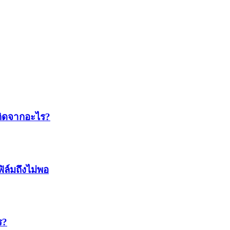
กิดจากอะไร?
ล์มถึงไม่พอ
ร?